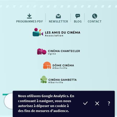
AUTRES RENDEZ-VOUS
PROGRAMMES PDF
NEWSLETTER
BLOG
CONTACT
Nous utilisons Google Analytics. En
continuant à naviguer, vous nous
Mentions légales
-
Contact
FILMS
HORAIRES
EVÈNEMENTS
TARIFS
autorisez à déposer un cookie à
des fins de mesures d'audience.
Conception et développement
Créalp
-
Inscription
-
Connexion
Ce site est protégé par Google ReCaptcha. -
Confidentialité
-
Conditions