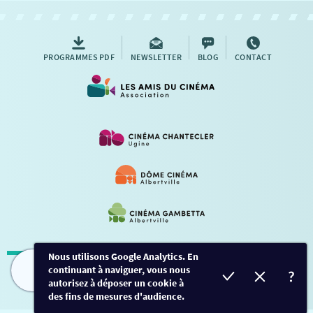
AUTRES RENDEZ-VOUS
PROGRAMMES PDF
NEWSLETTER
BLOG
CONTACT
Nous utilisons Google Analytics. En
continuant à naviguer, vous nous
Mentions légales
-
Contact
FILMS
HORAIRES
EVÈNEMENTS
TARIFS
autorisez à déposer un cookie à
des fins de mesures d'audience.
Conception et développement
Créalp
-
Inscription
-
Connexion
Ce site est protégé par Google ReCaptcha. -
Confidentialité
-
Conditions