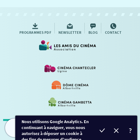
NOUS CONTACTER
AUTRES RENDEZ-VOUS
PROGRAMMES PDF
NEWSLETTER
BLOG
CONTACT
Nous utilisons Google Analytics. En
continuant à naviguer, vous nous
Mentions légales
-
Contact
FILMS
HORAIRES
EVÈNEMENTS
TARIFS
autorisez à déposer un cookie à
des fins de mesures d'audience.
Conception et développement
Créalp
-
Inscription
-
Connexion