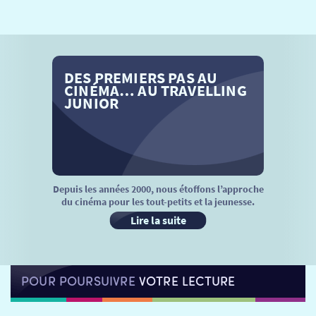
SÉANCES SPÉCIALES
RETOUR
TARIFS
RETOUR
RETOUR
DES PREMIERS PAS AU
LA SÉLECTION DES AMIS DU CINÉMA & LES FILMS
THÉ CINÉ
RETOUR
CINÉMA… AU TRAVELLING
D’ACTUALITÉS
JUNIOR
ATELIERS PRATIQUES
HISTORIQUE
NOS SALLES
FILMS
RÉTRO VISION
LES DISPOSITIFS NATIONAUX
VISITE DE CABINE
ADHÉRER
LE REX
Depuis les années 2000, nous étoffons l’approche
du cinéma pour les tout-petits et la jeunesse.
HORAIRES
LA PROG QUI OSE
LES ATELIERS EN CLASSE
Lire la suite
STAGES VIDÉO
PARTENAIRES
LE DORON
POUR POURSUIVRE
VOTRE LECTURE
JEUNESSE
MON COMPTE