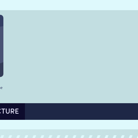
he
CTURE