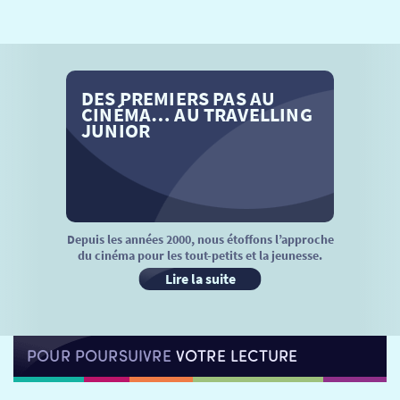
SÉANCES SPÉCIALES
RETOUR
TARIFS
RETOUR
RETOUR
DES PREMIERS PAS AU
LA SÉLECTION DES AMIS DU CINÉMA & LES FILMS
THÉ CINÉ
RETOUR
CINÉMA… AU TRAVELLING
D’ACTUALITÉS
JUNIOR
ATELIERS PRATIQUES
HISTORIQUE
NOS SALLES
FILMS
RÉTRO VISION
LES DISPOSITIFS NATIONAUX
VISITE DE CABINE
ADHÉRER
LE REX
Depuis les années 2000, nous étoffons l’approche
du cinéma pour les tout-petits et la jeunesse.
HORAIRES
LA PROG QUI OSE
LES ATELIERS EN CLASSE
Lire la suite
STAGES VIDÉO
PARTENAIRES
LE DORON
POUR POURSUIVRE
VOTRE LECTURE
JEUNESSE
MON COMPTE