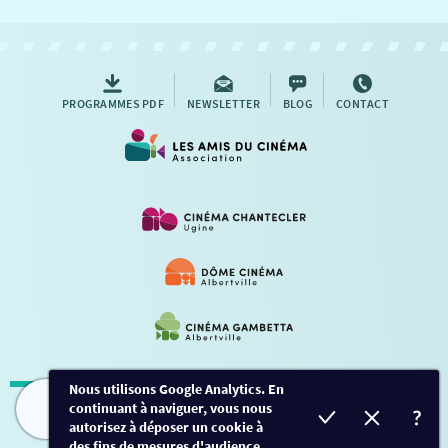
NOUS CONTACTER
AUTRES RENDEZ-VOUS
PROGRAMMES PDF
NEWSLETTER
BLOG
CONTACT
Nous utilisons Google Analytics. En
continuant à naviguer, vous nous
Mentions légales
-
Contact
FILMS
HORAIRES
EVÈNEMENTS
TARIFS
autorisez à déposer un cookie à
des fins de mesures d'audience.
Conception et développement
Créalp
-
Inscription
-
Connexion