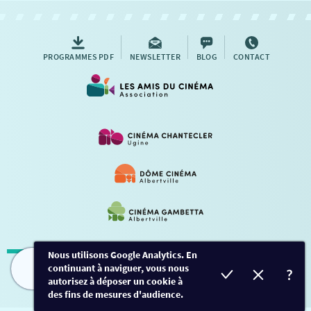
AUTRES RENDEZ-VOUS
PROGRAMMES PDF
NEWSLETTER
BLOG
CONTACT
Nous utilisons Google Analytics. En
continuant à naviguer, vous nous
Mentions légales
-
Contact
FILMS
HORAIRES
EVÈNEMENTS
TARIFS
autorisez à déposer un cookie à
des fins de mesures d'audience.
Conception et développement
Créalp
-
Inscription
-
Connexion
Ce site est protégé par Google ReCaptcha. -
Confidentialité
-
Conditions