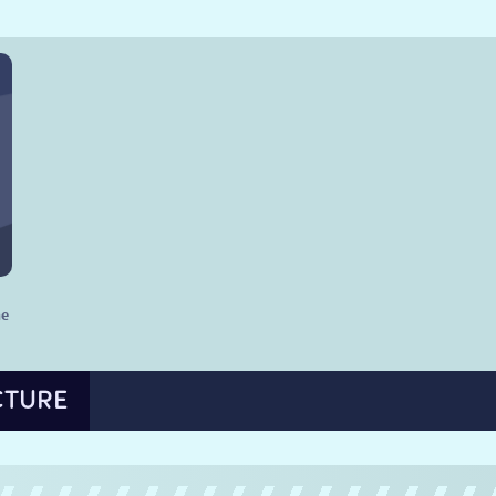
he
CTURE