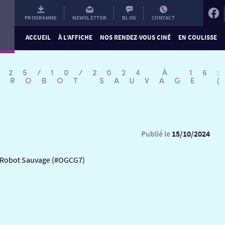
PROGRAMME
NEWSLETTER
BLOG
CONTACT
ACCUEIL
À L’AFFICHE
NOS RENDEZ-VOUS CINÉ
EN COULISSE
 25/10/2024 À 16
E ROBOT SAUVAGE 
Publié le
15/10/2024
e Robot Sauvage (#OGCG7)