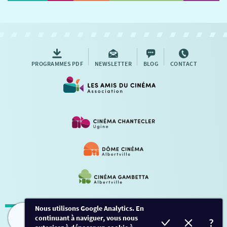
NOUS CONTACTER
AUTRES RENDEZ-VOUS
PROGRAMMES PDF
NEWSLETTER
BLOG
CONTACT
Nous utilisons Google Analytics. En
continuant à naviguer, vous nous
Mentions légales
-
Contact
FILMS
HORAIRES
EVÈNEMENTS
TARIFS