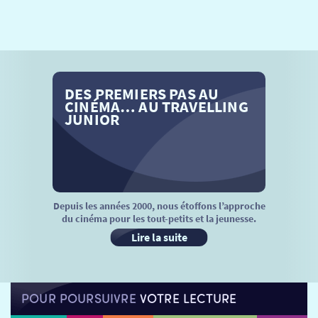
SÉANCES SPÉCIALES
RETOUR
TARIFS
RETOUR
RETOUR
LA SÉLECTION DES AMIS DU CINÉMA & LES FILMS
DES PREMIERS PAS AU
THÉ CINÉ
RETOUR
D’ACTUALITÉS
CINÉMA… AU TRAVELLING
JUNIOR
ATELIERS PRATIQUES
HISTORIQUE
NOS SALLES
FILMS
RÉTRO VISION
LES DISPOSITIFS NATIONAUX
VISITE DE CABINE
ADHÉRER
LE REX
Depuis les années 2000, nous étoffons l’approche
du cinéma pour les tout-petits et la jeunesse.
HORAIRES
LA PROG QUI OSE
LES ATELIERS EN CLASSE
Lire la suite
STAGES VIDÉO
PARTENAIRES
LE DORON
POUR POURSUIVRE
VOTRE LECTURE
JEUNESSE
MON COMPTE