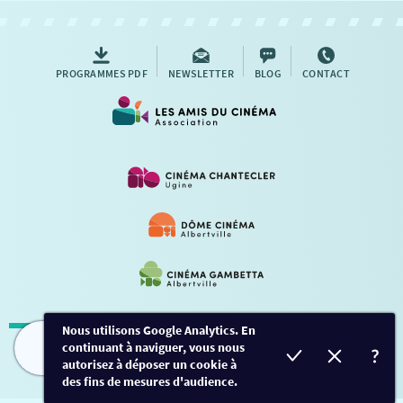
AUTRES RENDEZ-VOUS
PROGRAMMES PDF
NEWSLETTER
BLOG
CONTACT
Nous utilisons Google Analytics. En
continuant à naviguer, vous nous
Mentions légales
-
Contact
FILMS
HORAIRES
EVÈNEMENTS
TARIFS
autorisez à déposer un cookie à
des fins de mesures d'audience.
Conception et développement
Créalp
-
Inscription
-
Connexion
Ce site est protégé par Google ReCaptcha. -
Confidentialité
-
Conditions