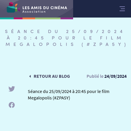
Aller
au
contenu
SÉANCE DU 25/09/2024
À 20:45 POUR LE FILM
MEGALOPOLIS (#ZPA5Y)
RETOUR AU BLOG
Publié le
24/09/2024
Séance du 25/09/2024 à 20:45 pour le film
Megalopolis (#ZPA5Y)
RETOUR
RETOUR