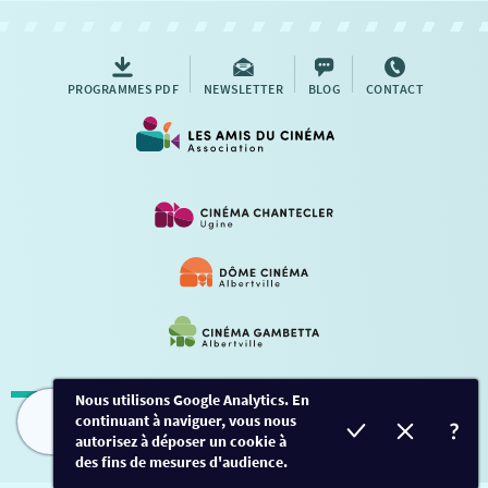
AUTRES RENDEZ-VOUS
PROGRAMMES PDF
NEWSLETTER
BLOG
CONTACT
Nous utilisons Google Analytics. En
continuant à naviguer, vous nous
Mentions légales
-
Contact
FILMS
HORAIRES
EVÈNEMENTS
TARIFS
autorisez à déposer un cookie à
des fins de mesures d'audience.
Conception et développement
Créalp
-
Inscription
-
Connexion
Ce site est protégé par Google ReCaptcha. -
Confidentialité
-
Conditions