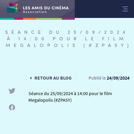
Aller
au
contenu
SÉANCE DU 25/09/2024
À 14:00 POUR LE FILM
MEGALOPOLIS (#ZPA5Y)
RETOUR AU BLOG
Publié le
24/09/2024
Séance du 25/09/2024 à 14:00 pour le film
Megalopolis (#ZPA5Y)
RETOUR
RETOUR