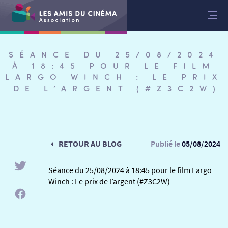
Aller
au
contenu
SÉANCE DU 25/08/2024
À 18:45 POUR LE FILM
LARGO WINCH : LE PRIX
DE L’ARGENT (#Z3C2W)
RETOUR AU BLOG
Publié le
05/08/2024
Séance du 25/08/2024 à 18:45 pour le film Largo
Winch : Le prix de l’argent (#Z3C2W)
RETOUR
RETOUR