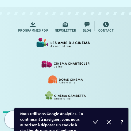
NOUS CONTACTER
AUTRES RENDEZ-VOUS
PROGRAMMES PDF
NEWSLETTER
BLOG
CONTACT
Nous utilisons Google Analytics. En
continuant à naviguer, vous nous
Mentions légales
-
Contact
FILMS
HORAIRES
EVÈNEMENTS
TARIFS
autorisez à déposer un cookie à
des fins de mesures d'audience.
Conception et développement
Créalp
-
Inscription
-
Connexion