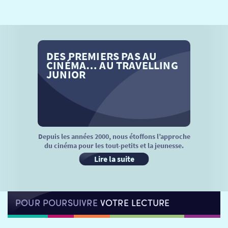
SÉANCES SPÉCIALES
RETOUR
TARIFS
RETOUR
RETOUR
DES PREMIERS PAS AU
LA SÉLECTION DES AMIS DU CINÉMA & LES FILMS
THÉ CINÉ
RETOUR
CINÉMA… AU TRAVELLING
D’ACTUALITÉS
JUNIOR
ATELIERS PRATIQUES
HISTORIQUE
NOS SALLES
FILMS
RÉTRO VISION
LES DISPOSITIFS NATIONAUX
VISITE DE CABINE
ADHÉRER
LE REX
Depuis les années 2000, nous étoffons l’approche
du cinéma pour les tout-petits et la jeunesse.
HORAIRES
LA PROG QUI OSE
LES ATELIERS EN CLASSE
Lire la suite
STAGES VIDÉO
PARTENAIRES
LE DORON
POUR POURSUIVRE
VOTRE LECTURE
JEUNESSE
MON COMPTE