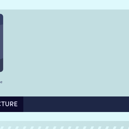
he
CTURE