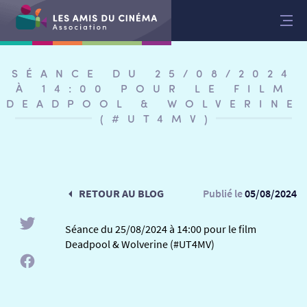
Aller
au
contenu
SÉANCE DU 25/08/2024
À 14:00 POUR LE FILM
DEADPOOL & WOLVERINE
(#UT4MV)
RETOUR AU BLOG
Publié le
05/08/2024
Séance du 25/08/2024 à 14:00 pour le film
Deadpool & Wolverine (#UT4MV)
RETOUR
RETOUR