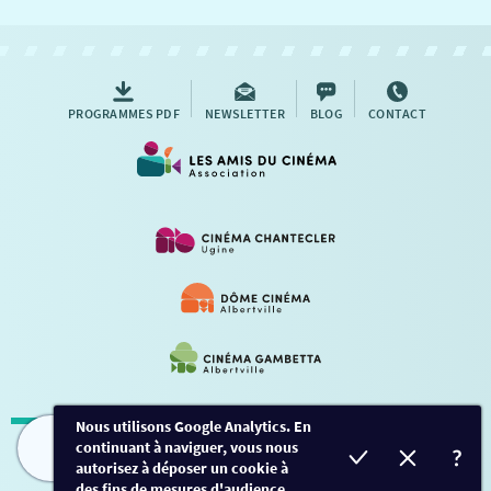
NOUS CONTACTER
AUTRES RENDEZ-VOUS
PROGRAMMES PDF
NEWSLETTER
BLOG
CONTACT
Nous utilisons Google Analytics. En
continuant à naviguer, vous nous
Mentions légales
-
Contact
FILMS
HORAIRES
EVÈNEMENTS
TARIFS
autorisez à déposer un cookie à
des fins de mesures d'audience.
Conception et développement
Créalp
-
Inscription
-
Connexion