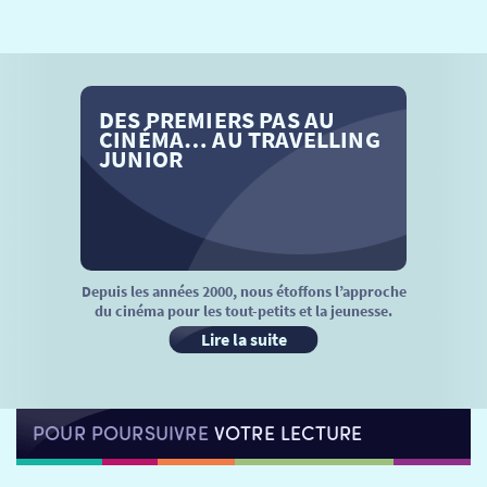
SÉANCES SPÉCIALES
RETOUR
TARIFS
RETOUR
RETOUR
DES PREMIERS PAS AU
LA SÉLECTION DES AMIS DU CINÉMA & LES FILMS
THÉ CINÉ
RETOUR
CINÉMA… AU TRAVELLING
D’ACTUALITÉS
JUNIOR
ATELIERS PRATIQUES
HISTORIQUE
NOS SALLES
FILMS
RÉTRO VISION
LES DISPOSITIFS NATIONAUX
VISITE DE CABINE
ADHÉRER
LE REX
Depuis les années 2000, nous étoffons l’approche
du cinéma pour les tout-petits et la jeunesse.
HORAIRES
LA PROG QUI OSE
LES ATELIERS EN CLASSE
Lire la suite
STAGES VIDÉO
PARTENAIRES
LE DORON
POUR POURSUIVRE
VOTRE LECTURE
JEUNESSE
MON COMPTE