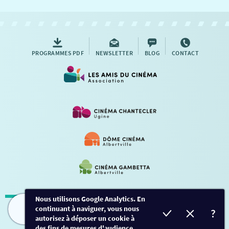
NOUS CONTACTER
AUTRES RENDEZ-VOUS
PROGRAMMES PDF
NEWSLETTER
BLOG
CONTACT
Nous utilisons Google Analytics. En
continuant à naviguer, vous nous
Mentions légales
-
Contact
FILMS
HORAIRES
EVÈNEMENTS
TARIFS
autorisez à déposer un cookie à
des fins de mesures d'audience.
Conception et développement
Créalp
-
Inscription
-
Connexion