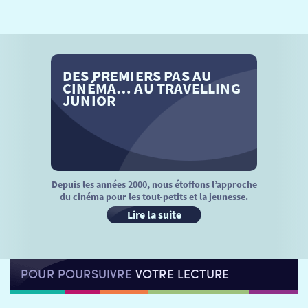
SÉANCES SPÉCIALES
RETOUR
TARIFS
RETOUR
RETOUR
DES PREMIERS PAS AU
LA SÉLECTION DES AMIS DU CINÉMA & LES FILMS
THÉ CINÉ
RETOUR
CINÉMA… AU TRAVELLING
D’ACTUALITÉS
JUNIOR
ATELIERS PRATIQUES
HISTORIQUE
NOS SALLES
FILMS
RÉTRO VISION
LES DISPOSITIFS NATIONAUX
VISITE DE CABINE
ADHÉRER
LE REX
Depuis les années 2000, nous étoffons l’approche
du cinéma pour les tout-petits et la jeunesse.
HORAIRES
LA PROG QUI OSE
LES ATELIERS EN CLASSE
Lire la suite
STAGES VIDÉO
PARTENAIRES
LE DORON
POUR POURSUIVRE
VOTRE LECTURE
JEUNESSE
MON COMPTE