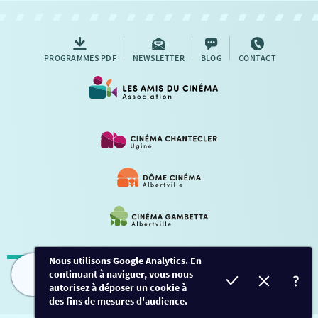
AUTRES RENDEZ-VOUS
PROGRAMMES PDF
NEWSLETTER
BLOG
CONTACT
Nous utilisons Google Analytics. En
continuant à naviguer, vous nous
Mentions légales
-
Contact
FILMS
HORAIRES
EVÈNEMENTS
TARIFS
autorisez à déposer un cookie à
des fins de mesures d'audience.
Conception et développement
Créalp
-
Inscription
-
Connexion
Ce site est protégé par Google ReCaptcha. -
Confidentialité
-
Conditions