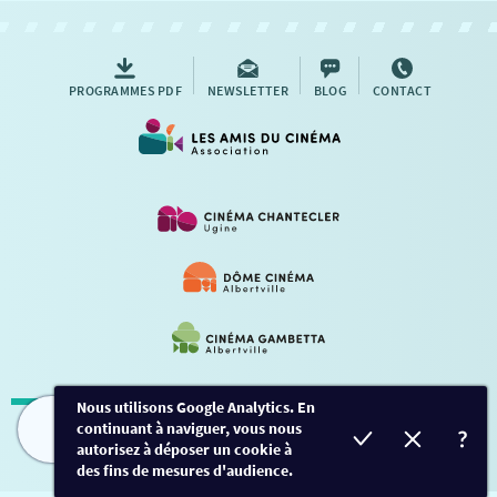
AUTRES RENDEZ-VOUS
PROGRAMMES PDF
NEWSLETTER
BLOG
CONTACT
Nous utilisons Google Analytics. En
continuant à naviguer, vous nous
Mentions légales
-
Contact
FILMS
HORAIRES
EVÈNEMENTS
TARIFS
autorisez à déposer un cookie à
des fins de mesures d'audience.
Conception et développement
Créalp
-
Inscription
-
Connexion
Ce site est protégé par Google ReCaptcha. -
Confidentialité
-
Conditions