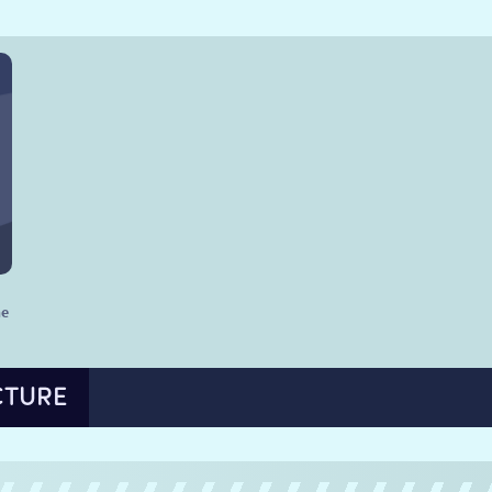
he
CTURE