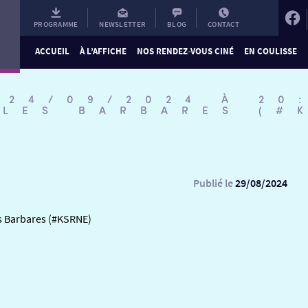
PROGRAMME
NEWSLETTER
BLOG
CONTACT
ACCUEIL
À L’AFFICHE
NOS RENDEZ-VOUS CINÉ
EN COULISSE
 24/09/2024 À 20
 LES BARBARES (#
Publié le
29/08/2024
es Barbares (#KSRNE)