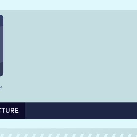
he
CTURE