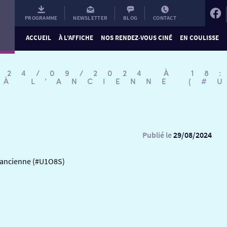
PROGRAMME
NEWSLETTER
BLOG
CONTACT
ACCUEIL
À L’AFFICHE
NOS RENDEZ-VOUS CINÉ
EN COULISSE
 24/09/2024 À 18
 À L’ANCIENNE (#
Publié le
29/08/2024
l’ancienne (#U1O8S)