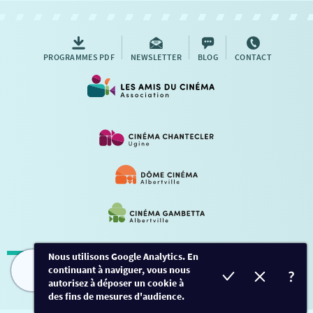
AUTRES RENDEZ-VOUS
PROGRAMMES PDF
NEWSLETTER
BLOG
CONTACT
Nous utilisons Google Analytics. En
continuant à naviguer, vous nous
Mentions légales
-
Contact
FILMS
HORAIRES
EVÈNEMENTS
TARIFS
autorisez à déposer un cookie à
des fins de mesures d'audience.
Conception et développement
Créalp
-
Inscription
-
Connexion
Ce site est protégé par Google ReCaptcha. -
Confidentialité
-
Conditions