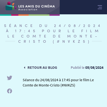
Aller
au
contenu
SÉANCE DU 24/08/2024
À 17:45 POUR LE FILM
LE COMTE DE MONTE-
CRISTO (#NVKZ5)
RETOUR AU BLOG
Publié le
05/08/2024
Séance du 24/08/2024 à 17:45 pour le film Le
Comte de Monte-Cristo (#NVKZ5)
RETOUR
RETOUR