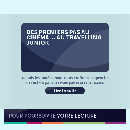
SÉANCES SPÉCIALES
RETOUR
TARIFS
RETOUR
RETOUR
DES PREMIERS PAS AU
LA SÉLECTION DES AMIS DU CINÉMA & LES FILMS
THÉ CINÉ
RETOUR
CINÉMA… AU TRAVELLING
D’ACTUALITÉS
JUNIOR
ATELIERS PRATIQUES
HISTORIQUE
NOS SALLES
FILMS
RÉTRO VISION
LES DISPOSITIFS NATIONAUX
VISITE DE CABINE
ADHÉRER
LE REX
Depuis les années 2000, nous étoffons l’approche
du cinéma pour les tout-petits et la jeunesse.
HORAIRES
LA PROG QUI OSE
LES ATELIERS EN CLASSE
Lire la suite
STAGES VIDÉO
PARTENAIRES
LE DORON
POUR POURSUIVRE
VOTRE LECTURE
JEUNESSE
MON COMPTE