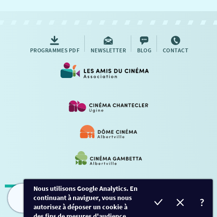
NOUS CONTACTER
AUTRES RENDEZ-VOUS
PROGRAMMES PDF
NEWSLETTER
BLOG
CONTACT
Nous utilisons Google Analytics. En
continuant à naviguer, vous nous
Mentions légales
-
Contact
FILMS
HORAIRES
EVÈNEMENTS
TARIFS
autorisez à déposer un cookie à
des fins de mesures d'audience.
Conception et développement
Créalp
-
Inscription
-
Connexion