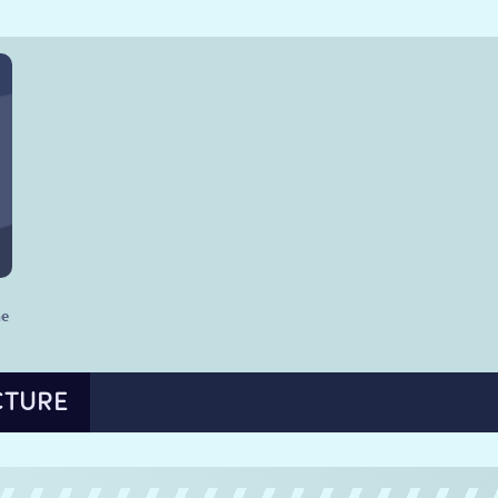
he
CTURE