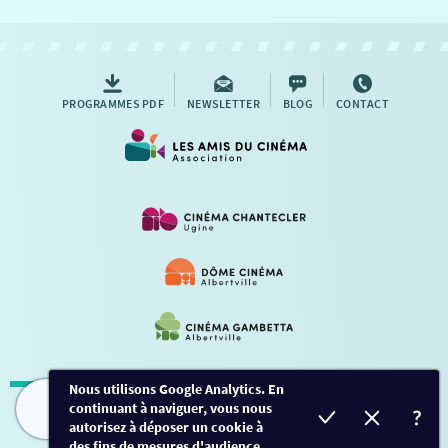
NOUS CONTACTER
AUTRES RENDEZ-VOUS
PROGRAMMES PDF
NEWSLETTER
BLOG
CONTACT
Nous utilisons Google Analytics. En
continuant à naviguer, vous nous
Mentions légales
-
Contact
FILMS
HORAIRES
EVÈNEMENTS
TARIFS
autorisez à déposer un cookie à
des fins de mesures d'audience.
Conception et développement
Créalp
-
Inscription
-
Connexion