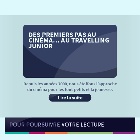
SÉANCES SPÉCIALES
RETOUR
TARIFS
RETOUR
RETOUR
DES PREMIERS PAS AU
LA SÉLECTION DES AMIS DU CINÉMA & LES FILMS
THÉ CINÉ
RETOUR
CINÉMA… AU TRAVELLING
D’ACTUALITÉS
JUNIOR
ATELIERS PRATIQUES
HISTORIQUE
NOS SALLES
FILMS
RÉTRO VISION
LES DISPOSITIFS NATIONAUX
VISITE DE CABINE
ADHÉRER
LE REX
Depuis les années 2000, nous étoffons l’approche
du cinéma pour les tout-petits et la jeunesse.
HORAIRES
LA PROG QUI OSE
LES ATELIERS EN CLASSE
Lire la suite
STAGES VIDÉO
PARTENAIRES
LE DORON
POUR POURSUIVRE
VOTRE LECTURE
JEUNESSE
MON COMPTE