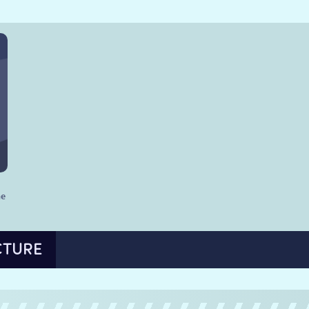
he
CTURE