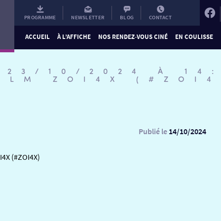
PROGRAMME
NEWSLETTER
BLOG
CONTACT
ACCUEIL
À L’AFFICHE
NOS RENDEZ-VOUS CINÉ
EN COULISSE
 23/10/2024 À 14
ILM ZOI4X (#ZOI4
Publié le
14/10/2024
I4X (#ZOI4X)