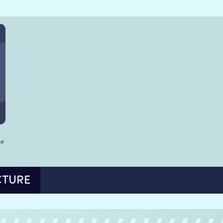
he
CTURE