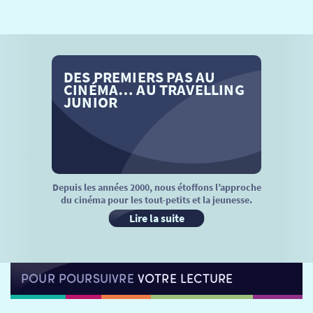
SÉANCES SPÉCIALES
RETOUR
TARIFS
RETOUR
RETOUR
DES PREMIERS PAS AU
LA SÉLECTION DES AMIS DU CINÉMA & LES FILMS
THÉ CINÉ
RETOUR
CINÉMA… AU TRAVELLING
D’ACTUALITÉS
JUNIOR
ATELIERS PRATIQUES
HISTORIQUE
NOS SALLES
FILMS
RÉTRO VISION
LES DISPOSITIFS NATIONAUX
VISITE DE CABINE
ADHÉRER
LE REX
Depuis les années 2000, nous étoffons l’approche
du cinéma pour les tout-petits et la jeunesse.
HORAIRES
LA PROG QUI OSE
LES ATELIERS EN CLASSE
Lire la suite
STAGES VIDÉO
PARTENAIRES
LE DORON
POUR POURSUIVRE
VOTRE LECTURE
JEUNESSE
MON COMPTE