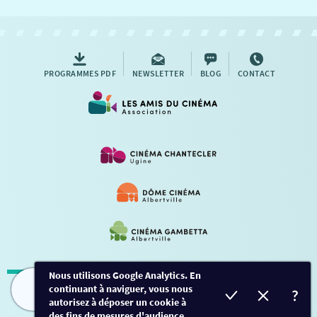
NOUS CONTACTER
AUTRES RENDEZ-VOUS
PROGRAMMES PDF
NEWSLETTER
BLOG
CONTACT
Nous utilisons Google Analytics. En
continuant à naviguer, vous nous
Mentions légales
-
Contact
FILMS
HORAIRES
EVÈNEMENTS
TARIFS
autorisez à déposer un cookie à
des fins de mesures d'audience.
Conception et développement
Créalp
-
Inscription
-
Connexion