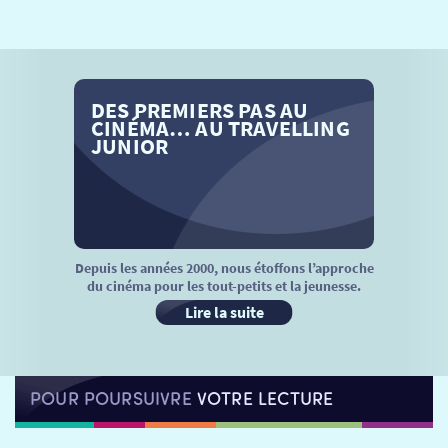
SÉANCES SPÉCIALES
RETOUR
TARIFS
RETOUR
RETOUR
DES PREMIERS PAS AU
LA SÉLECTION DES AMIS DU CINÉMA & LES FILMS
THÉ CINÉ
RETOUR
CINÉMA… AU TRAVELLING
D’ACTUALITÉS
JUNIOR
ATELIERS PRATIQUES
HISTORIQUE
NOS SALLES
FILMS
RÉTRO VISION
LES DISPOSITIFS NATIONAUX
VISITE DE CABINE
ADHÉRER
LE REX
Depuis les années 2000, nous étoffons l’approche
du cinéma pour les tout-petits et la jeunesse.
HORAIRES
LA PROG QUI OSE
LES ATELIERS EN CLASSE
Lire la suite
STAGES VIDÉO
PARTENAIRES
LE DORON
POUR POURSUIVRE
VOTRE LECTURE
JEUNESSE
MON COMPTE