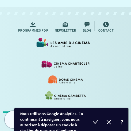
NOUS CONTACTER
AUTRES RENDEZ-VOUS
PROGRAMMES PDF
NEWSLETTER
BLOG
CONTACT
Nous utilisons Google Analytics. En
continuant à naviguer, vous nous
Mentions légales
-
Contact
FILMS
HORAIRES
EVÈNEMENTS
TARIFS
autorisez à déposer un cookie à
des fins de mesures d'audience.
Conception et développement
Créalp
-
Inscription
-
Connexion