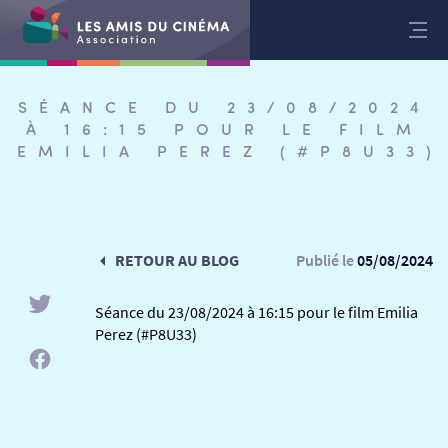
Aller
au
contenu
SÉANCE DU 23/08/2024
À 16:15 POUR LE FILM
EMILIA PEREZ (#P8U33)
RETOUR AU BLOG
Publié le
05/08/2024
Séance du 23/08/2024 à 16:15 pour le film Emilia
Perez (#P8U33)
RETOUR
RETOUR