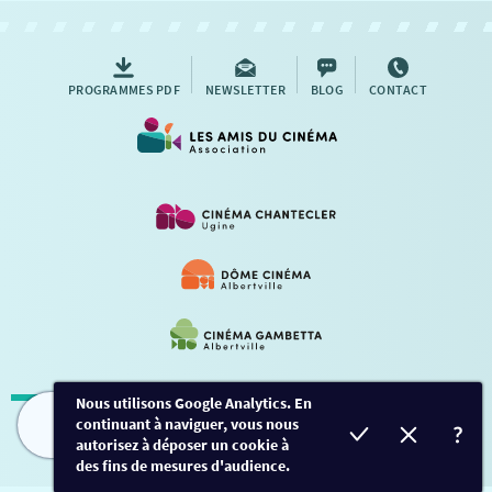
AUTRES RENDEZ-VOUS
PROGRAMMES PDF
NEWSLETTER
BLOG
CONTACT
Nous utilisons Google Analytics. En
continuant à naviguer, vous nous
Mentions légales
-
Contact
FILMS
HORAIRES
EVÈNEMENTS
TARIFS
autorisez à déposer un cookie à
des fins de mesures d'audience.
Conception et développement
Créalp
-
Inscription
-
Connexion
Ce site est protégé par Google ReCaptcha. -
Confidentialité
-
Conditions