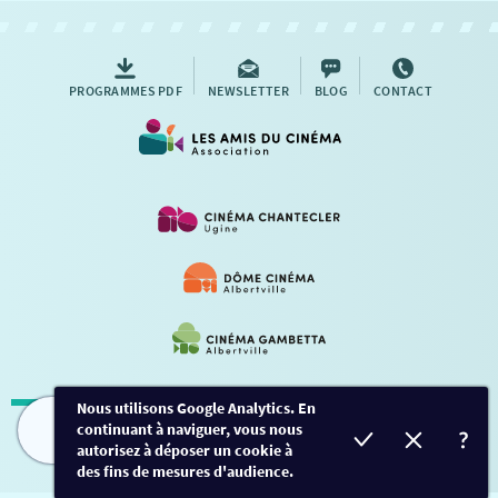
AUTRES RENDEZ-VOUS
PROGRAMMES PDF
NEWSLETTER
BLOG
CONTACT
Nous utilisons Google Analytics. En
continuant à naviguer, vous nous
Mentions légales
-
Contact
FILMS
HORAIRES
EVÈNEMENTS
TARIFS
autorisez à déposer un cookie à
des fins de mesures d'audience.
Conception et développement
Créalp
-
Inscription
-
Connexion
Ce site est protégé par Google ReCaptcha. -
Confidentialité
-
Conditions