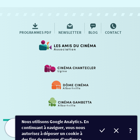
NOUS CONTACTER
AUTRES RENDEZ-VOUS
PROGRAMMES PDF
NEWSLETTER
BLOG
CONTACT
Nous utilisons Google Analytics. En
continuant à naviguer, vous nous
Mentions légales
-
Contact
FILMS
HORAIRES
EVÈNEMENTS
TARIFS
autorisez à déposer un cookie à
des fins de mesures d'audience.
Conception et développement
Créalp
-
Inscription
-
Connexion