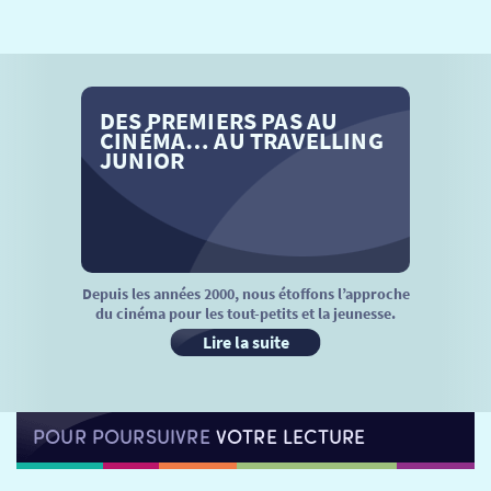
SÉANCES SPÉCIALES
RETOUR
TARIFS
RETOUR
RETOUR
DES PREMIERS PAS AU
LA SÉLECTION DES AMIS DU CINÉMA & LES FILMS
THÉ CINÉ
RETOUR
CINÉMA… AU TRAVELLING
D’ACTUALITÉS
JUNIOR
ATELIERS PRATIQUES
HISTORIQUE
NOS SALLES
FILMS
RÉTRO VISION
LES DISPOSITIFS NATIONAUX
VISITE DE CABINE
ADHÉRER
LE REX
Depuis les années 2000, nous étoffons l’approche
du cinéma pour les tout-petits et la jeunesse.
HORAIRES
LA PROG QUI OSE
LES ATELIERS EN CLASSE
Lire la suite
STAGES VIDÉO
PARTENAIRES
LE DORON
POUR POURSUIVRE
VOTRE LECTURE
JEUNESSE
MON COMPTE