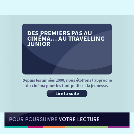
SÉANCES SPÉCIALES
RETOUR
TARIFS
RETOUR
RETOUR
DES PREMIERS PAS AU
LA SÉLECTION DES AMIS DU CINÉMA & LES FILMS
THÉ CINÉ
RETOUR
CINÉMA… AU TRAVELLING
D’ACTUALITÉS
JUNIOR
ATELIERS PRATIQUES
HISTORIQUE
NOS SALLES
FILMS
RÉTRO VISION
LES DISPOSITIFS NATIONAUX
VISITE DE CABINE
ADHÉRER
LE REX
Depuis les années 2000, nous étoffons l’approche
du cinéma pour les tout-petits et la jeunesse.
HORAIRES
LA PROG QUI OSE
LES ATELIERS EN CLASSE
Lire la suite
STAGES VIDÉO
PARTENAIRES
LE DORON
POUR POURSUIVRE
VOTRE LECTURE
JEUNESSE
MON COMPTE