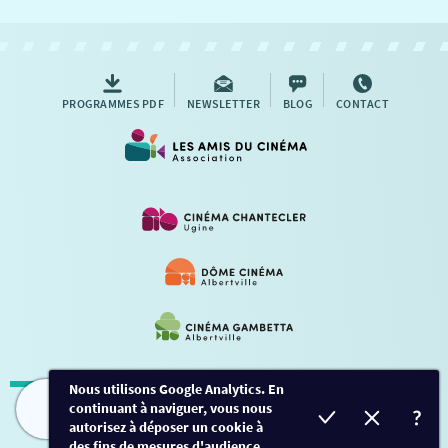
NOUS CONTACTER
AUTRES RENDEZ-VOUS
PROGRAMMES PDF
NEWSLETTER
BLOG
CONTACT
Nous utilisons Google Analytics. En
continuant à naviguer, vous nous
Mentions légales
-
Contact
FILMS
HORAIRES
EVÈNEMENTS
TARIFS
autorisez à déposer un cookie à
des fins de mesures d'audience.
Conception et développement
Créalp
-
Inscription
-
Connexion