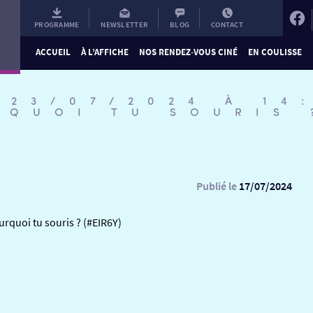
PROGRAMME
NEWSLETTER
BLOG
CONTACT
ACCUEIL
À L’AFFICHE
NOS RENDEZ-VOUS CINÉ
EN COULISSE
 23/07/2024 À 14
RQUOI TU SOURIS 
Publié le
17/07/2024
rquoi tu souris ? (#EIR6Y)