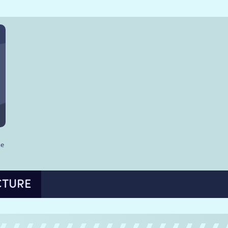
he
CTURE