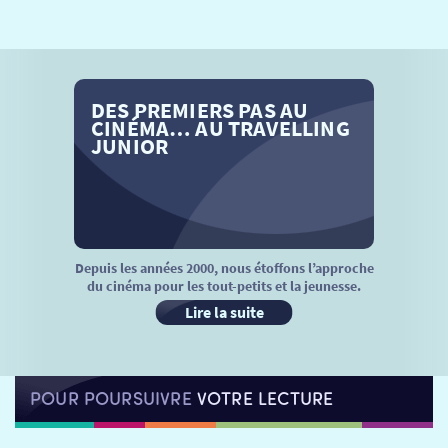
SÉANCES SPÉCIALES
RETOUR
TARIFS
RETOUR
RETOUR
DES PREMIERS PAS AU
LA SÉLECTION DES AMIS DU CINÉMA & LES FILMS
THÉ CINÉ
RETOUR
CINÉMA… AU TRAVELLING
D’ACTUALITÉS
JUNIOR
ATELIERS PRATIQUES
HISTORIQUE
NOS SALLES
FILMS
RÉTRO VISION
LES DISPOSITIFS NATIONAUX
VISITE DE CABINE
ADHÉRER
LE REX
Depuis les années 2000, nous étoffons l’approche
du cinéma pour les tout-petits et la jeunesse.
HORAIRES
LA PROG QUI OSE
LES ATELIERS EN CLASSE
Lire la suite
STAGES VIDÉO
PARTENAIRES
LE DORON
POUR POURSUIVRE
VOTRE LECTURE
JEUNESSE
MON COMPTE