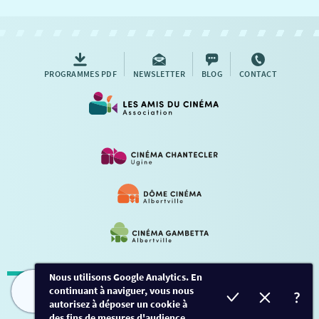
NOUS CONTACTER
AUTRES RENDEZ-VOUS
PROGRAMMES PDF
NEWSLETTER
BLOG
CONTACT
Nous utilisons Google Analytics. En
continuant à naviguer, vous nous
Mentions légales
-
Contact
FILMS
HORAIRES
EVÈNEMENTS
TARIFS
autorisez à déposer un cookie à
des fins de mesures d'audience.
Conception et développement
Créalp
-
Inscription
-
Connexion