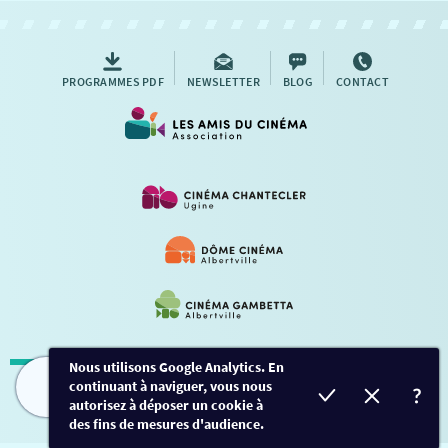
AUTRES RENDEZ-VOUS
PROGRAMMES PDF
NEWSLETTER
BLOG
CONTACT
Nous utilisons Google Analytics. En
continuant à naviguer, vous nous
Mentions légales
-
Contact
FILMS
HORAIRES
EVÈNEMENTS
TARIFS
autorisez à déposer un cookie à
des fins de mesures d'audience.
Conception et développement
Créalp
-
Inscription
-
Connexion
Ce site est protégé par Google ReCaptcha. -
Confidentialité
-
Conditions