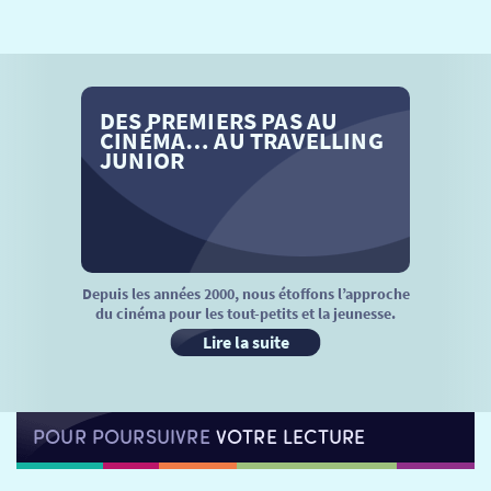
SÉANCES SPÉCIALES
RETOUR
TARIFS
RETOUR
RETOUR
DES PREMIERS PAS AU
LA SÉLECTION DES AMIS DU CINÉMA & LES FILMS
THÉ CINÉ
RETOUR
CINÉMA… AU TRAVELLING
D’ACTUALITÉS
JUNIOR
ATELIERS PRATIQUES
HISTORIQUE
NOS SALLES
FILMS
RÉTRO VISION
LES DISPOSITIFS NATIONAUX
VISITE DE CABINE
ADHÉRER
LE REX
Depuis les années 2000, nous étoffons l’approche
du cinéma pour les tout-petits et la jeunesse.
HORAIRES
LA PROG QUI OSE
LES ATELIERS EN CLASSE
Lire la suite
STAGES VIDÉO
PARTENAIRES
LE DORON
POUR POURSUIVRE
VOTRE LECTURE
JEUNESSE
MON COMPTE