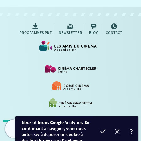
NOUS CONTACTER
AUTRES RENDEZ-VOUS
PROGRAMMES PDF
NEWSLETTER
BLOG
CONTACT
Nous utilisons Google Analytics. En
continuant à naviguer, vous nous
Mentions légales
-
Contact
FILMS
HORAIRES
EVÈNEMENTS
TARIFS
autorisez à déposer un cookie à
des fins de mesures d'audience.
Conception et développement
Créalp
-
Inscription
-
Connexion