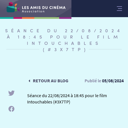
Aller
au
contenu
SÉANCE DU 22/08/2024
À 18:45 POUR LE FILM
INTOUCHABLES
(#3X7TP)
RETOUR AU BLOG
Publié le
05/08/2024
Séance du 22/08/2024 à 18:45 pour le film
Intouchables (#3X7TP)
RETOUR
RETOUR