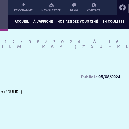
PROGRAMME
NEWSLETTER
BLOG
CONTACT
ACCUEIL
À L’AFFICHE
NOS RENDEZ-VOUS CINÉ
EN COULISSE
 22/08/2024 À 16
FILM TRAP (#9UHR
Publié le
05/08/2024
rap (#9UHRL)