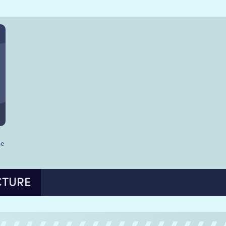
he
CTURE