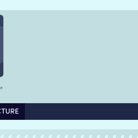
he
CTURE