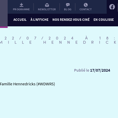
PROGRAMME
NEWSLETTER
BLOG
CONTACT
ACCUEIL
À L’AFFICHE
NOS RENDEZ-VOUS CINÉ
EN COULISSE
 22/07/2024 À 18
AMILLE HENNEDRIC
Publié le
17/07/2024
a Famille Hennedricks (#WDWR5)