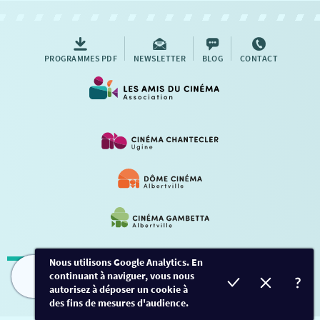
AUTRES RENDEZ-VOUS
PROGRAMMES PDF
NEWSLETTER
BLOG
CONTACT
Nous utilisons Google Analytics. En
continuant à naviguer, vous nous
Mentions légales
-
Contact
FILMS
HORAIRES
EVÈNEMENTS
TARIFS
autorisez à déposer un cookie à
des fins de mesures d'audience.
Conception et développement
Créalp
-
Inscription
-
Connexion
Ce site est protégé par Google ReCaptcha. -
Confidentialité
-
Conditions