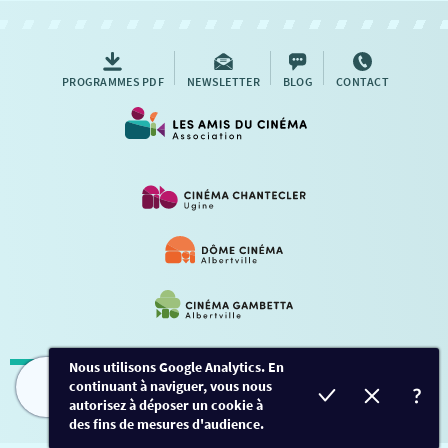
AUTRES RENDEZ-VOUS
PROGRAMMES PDF
NEWSLETTER
BLOG
CONTACT
Nous utilisons Google Analytics. En
continuant à naviguer, vous nous
Mentions légales
-
Contact
FILMS
HORAIRES
EVÈNEMENTS
TARIFS
autorisez à déposer un cookie à
des fins de mesures d'audience.
Conception et développement
Créalp
-
Inscription
-
Connexion
Ce site est protégé par Google ReCaptcha. -
Confidentialité
-
Conditions