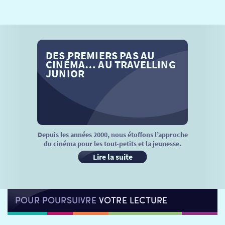
SÉANCES SPÉCIALES
RETOUR
TARIFS
RETOUR
RETOUR
DES PREMIERS PAS AU
LA SÉLECTION DES AMIS DU CINÉMA & LES FILMS
THÉ CINÉ
RETOUR
CINÉMA… AU TRAVELLING
D’ACTUALITÉS
JUNIOR
ATELIERS PRATIQUES
HISTORIQUE
NOS SALLES
FILMS
RÉTRO VISION
LES DISPOSITIFS NATIONAUX
VISITE DE CABINE
ADHÉRER
LE REX
Depuis les années 2000, nous étoffons l’approche
du cinéma pour les tout-petits et la jeunesse.
HORAIRES
LA PROG QUI OSE
LES ATELIERS EN CLASSE
Lire la suite
STAGES VIDÉO
PARTENAIRES
LE DORON
POUR POURSUIVRE
VOTRE LECTURE
JEUNESSE
MON COMPTE