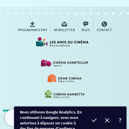
NOUS CONTACTER
AUTRES RENDEZ-VOUS
PROGRAMMES PDF
NEWSLETTER
BLOG
CONTACT
Nous utilisons Google Analytics. En
continuant à naviguer, vous nous
Mentions légales
-
Contact
FILMS
HORAIRES
EVÈNEMENTS
TARIFS
autorisez à déposer un cookie à
des fins de mesures d'audience.
Conception et développement
Créalp
-
Inscription
-
Connexion