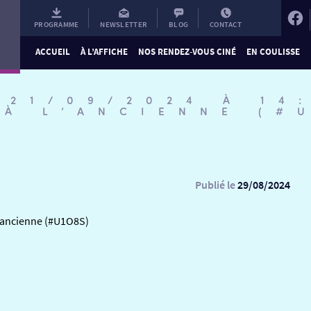
PROGRAMME
NEWSLETTER
BLOG
CONTACT
ACCUEIL
À L’AFFICHE
NOS RENDEZ-VOUS CINÉ
EN COULISSE
 21/09/2024 À 14
 À L’ANCIENNE (#
Publié le
29/08/2024
l’ancienne (#U1O8S)