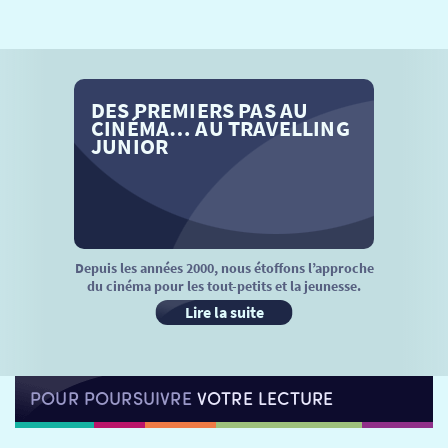
SÉANCES SPÉCIALES
RETOUR
TARIFS
RETOUR
RETOUR
DES PREMIERS PAS AU
LA SÉLECTION DES AMIS DU CINÉMA & LES FILMS
THÉ CINÉ
RETOUR
CINÉMA… AU TRAVELLING
D’ACTUALITÉS
JUNIOR
ATELIERS PRATIQUES
HISTORIQUE
NOS SALLES
FILMS
RÉTRO VISION
LES DISPOSITIFS NATIONAUX
VISITE DE CABINE
ADHÉRER
LE REX
Depuis les années 2000, nous étoffons l’approche
du cinéma pour les tout-petits et la jeunesse.
HORAIRES
LA PROG QUI OSE
LES ATELIERS EN CLASSE
Lire la suite
STAGES VIDÉO
PARTENAIRES
LE DORON
POUR POURSUIVRE
VOTRE LECTURE
JEUNESSE
MON COMPTE