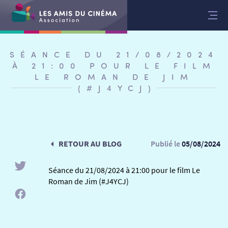
Aller
au
contenu
SÉANCE DU 21/08/2024
À 21:00 POUR LE FILM
LE ROMAN DE JIM
(#J4YCJ)
RETOUR AU BLOG
Publié le
05/08/2024
Séance du 21/08/2024 à 21:00 pour le film Le
Roman de Jim (#J4YCJ)
RETOUR
RETOUR