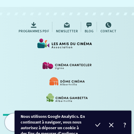
NOUS CONTACTER
AUTRES RENDEZ-VOUS
PROGRAMMES PDF
NEWSLETTER
BLOG
CONTACT
Nous utilisons Google Analytics. En
continuant à naviguer, vous nous
Mentions légales
-
Contact
FILMS
HORAIRES
EVÈNEMENTS
TARIFS
autorisez à déposer un cookie à
des fins de mesures d'audience.
Conception et développement
Créalp
-
Inscription
-
Connexion