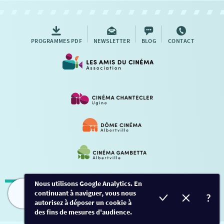
AUTRES RENDEZ-VOUS
PROGRAMMES PDF
NEWSLETTER
BLOG
CONTACT
Nous utilisons Google Analytics. En
continuant à naviguer, vous nous
Mentions légales
-
Contact
FILMS
HORAIRES
EVÈNEMENTS
TARIFS
autorisez à déposer un cookie à
des fins de mesures d'audience.
Conception et développement
Créalp
-
Inscription
-
Connexion
Ce site est protégé par Google ReCaptcha. -
Confidentialité
-
Conditions