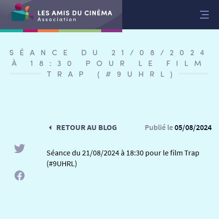
Aller
au
contenu
SÉANCE DU 21/08/2024
À 18:30 POUR LE FILM
TRAP (#9UHRL)
RETOUR AU BLOG
Publié le
05/08/2024
Séance du 21/08/2024 à 18:30 pour le film Trap
(#9UHRL)
RETOUR
RETOUR