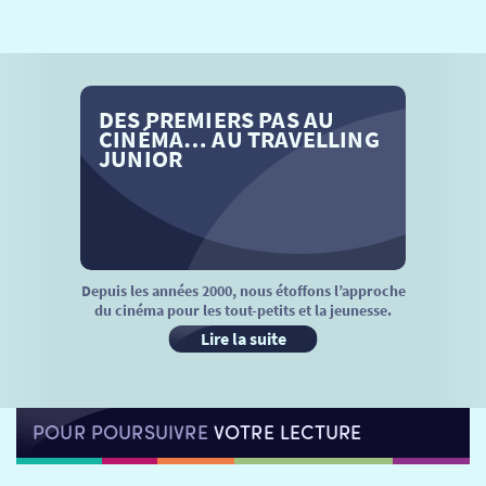
SÉANCES SPÉCIALES
RETOUR
TARIFS
RETOUR
RETOUR
DES PREMIERS PAS AU
LA SÉLECTION DES AMIS DU CINÉMA & LES FILMS
THÉ CINÉ
RETOUR
CINÉMA… AU TRAVELLING
D’ACTUALITÉS
JUNIOR
ATELIERS PRATIQUES
HISTORIQUE
NOS SALLES
FILMS
RÉTRO VISION
LES DISPOSITIFS NATIONAUX
VISITE DE CABINE
ADHÉRER
LE REX
Depuis les années 2000, nous étoffons l’approche
du cinéma pour les tout-petits et la jeunesse.
HORAIRES
LA PROG QUI OSE
LES ATELIERS EN CLASSE
Lire la suite
STAGES VIDÉO
PARTENAIRES
LE DORON
POUR POURSUIVRE
VOTRE LECTURE
JEUNESSE
MON COMPTE