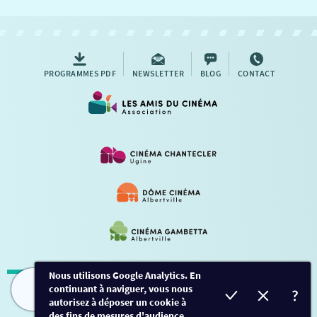
NOUS CONTACTER
AUTRES RENDEZ-VOUS
PROGRAMMES PDF
NEWSLETTER
BLOG
CONTACT
Nous utilisons Google Analytics. En
continuant à naviguer, vous nous
Mentions légales
-
Contact
FILMS
HORAIRES
EVÈNEMENTS
TARIFS
autorisez à déposer un cookie à
des fins de mesures d'audience.
Conception et développement
Créalp
-
Inscription
-
Connexion