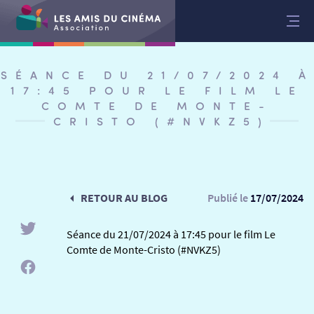
Aller
au
contenu
SÉANCE DU 21/07/2024 À
17:45 POUR LE FILM LE
COMTE DE MONTE-
CRISTO (#NVKZ5)
RETOUR AU BLOG
Publié le
17/07/2024
Séance du 21/07/2024 à 17:45 pour le film Le
Comte de Monte-Cristo (#NVKZ5)
RETOUR
RETOUR