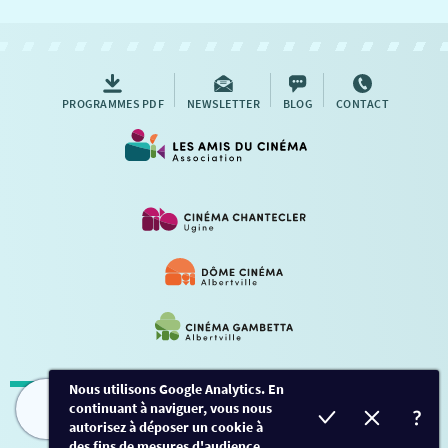
NOUS CONTACTER
AUTRES RENDEZ-VOUS
PROGRAMMES PDF
NEWSLETTER
BLOG
CONTACT
Nous utilisons Google Analytics. En
continuant à naviguer, vous nous
Mentions légales
-
Contact
FILMS
HORAIRES
EVÈNEMENTS
TARIFS
autorisez à déposer un cookie à
des fins de mesures d'audience.
Conception et développement
Créalp
-
Inscription
-
Connexion