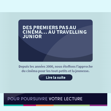
SÉANCES SPÉCIALES
RETOUR
TARIFS
RETOUR
RETOUR
DES PREMIERS PAS AU
LA SÉLECTION DES AMIS DU CINÉMA & LES FILMS
THÉ CINÉ
RETOUR
CINÉMA… AU TRAVELLING
D’ACTUALITÉS
JUNIOR
ATELIERS PRATIQUES
HISTORIQUE
NOS SALLES
FILMS
RÉTRO VISION
LES DISPOSITIFS NATIONAUX
VISITE DE CABINE
ADHÉRER
LE REX
Depuis les années 2000, nous étoffons l’approche
du cinéma pour les tout-petits et la jeunesse.
HORAIRES
LA PROG QUI OSE
LES ATELIERS EN CLASSE
Lire la suite
STAGES VIDÉO
PARTENAIRES
LE DORON
POUR POURSUIVRE
VOTRE LECTURE
JEUNESSE
MON COMPTE