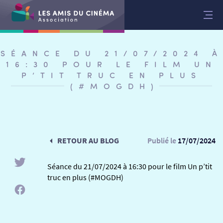
Aller
au
contenu
SÉANCE DU 21/07/2024 À
16:30 POUR LE FILM UN
P’TIT TRUC EN PLUS
(#MOGDH)
RETOUR AU BLOG
Publié le
17/07/2024
Séance du 21/07/2024 à 16:30 pour le film Un p’tit
truc en plus (#MOGDH)
RETOUR
RETOUR