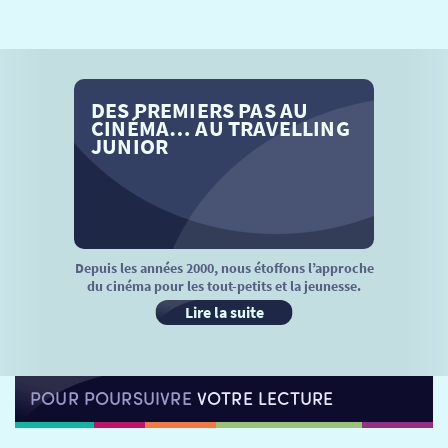
SÉANCES SPÉCIALES
RETOUR
TARIFS
RETOUR
RETOUR
DES PREMIERS PAS AU
LA SÉLECTION DES AMIS DU CINÉMA & LES FILMS
THÉ CINÉ
RETOUR
CINÉMA… AU TRAVELLING
D’ACTUALITÉS
JUNIOR
ATELIERS PRATIQUES
HISTORIQUE
NOS SALLES
FILMS
RÉTRO VISION
LES DISPOSITIFS NATIONAUX
VISITE DE CABINE
ADHÉRER
LE REX
Depuis les années 2000, nous étoffons l’approche
du cinéma pour les tout-petits et la jeunesse.
HORAIRES
LA PROG QUI OSE
LES ATELIERS EN CLASSE
Lire la suite
STAGES VIDÉO
PARTENAIRES
LE DORON
POUR POURSUIVRE
VOTRE LECTURE
JEUNESSE
MON COMPTE