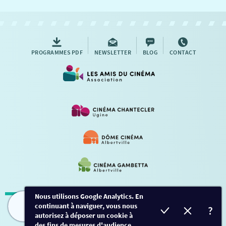
NOUS CONTACTER
AUTRES RENDEZ-VOUS
PROGRAMMES PDF
NEWSLETTER
BLOG
CONTACT
Nous utilisons Google Analytics. En
continuant à naviguer, vous nous
Mentions légales
-
Contact
FILMS
HORAIRES
EVÈNEMENTS
TARIFS
autorisez à déposer un cookie à
des fins de mesures d'audience.
Conception et développement
Créalp
-
Inscription
-
Connexion