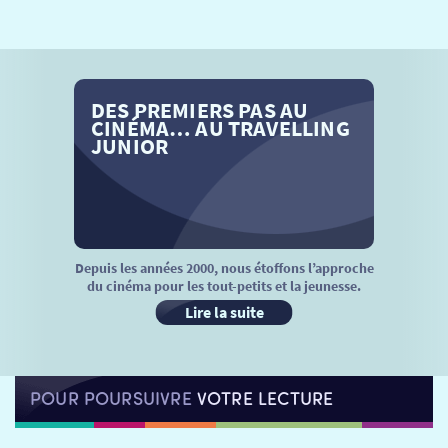
SÉANCES SPÉCIALES
RETOUR
TARIFS
RETOUR
RETOUR
DES PREMIERS PAS AU
LA SÉLECTION DES AMIS DU CINÉMA & LES FILMS
THÉ CINÉ
RETOUR
CINÉMA… AU TRAVELLING
D’ACTUALITÉS
JUNIOR
ATELIERS PRATIQUES
HISTORIQUE
NOS SALLES
FILMS
RÉTRO VISION
LES DISPOSITIFS NATIONAUX
VISITE DE CABINE
ADHÉRER
LE REX
Depuis les années 2000, nous étoffons l’approche
du cinéma pour les tout-petits et la jeunesse.
HORAIRES
LA PROG QUI OSE
LES ATELIERS EN CLASSE
Lire la suite
STAGES VIDÉO
PARTENAIRES
LE DORON
POUR POURSUIVRE
VOTRE LECTURE
JEUNESSE
MON COMPTE