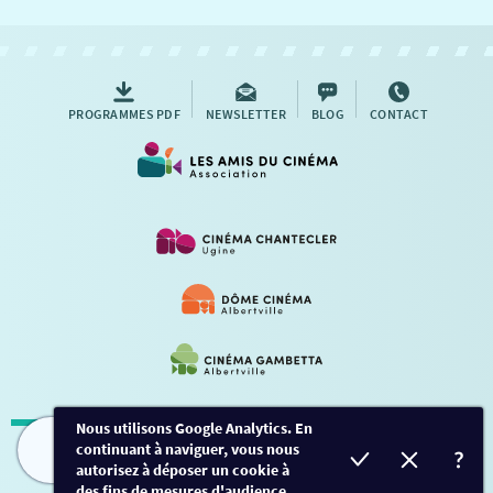
NOUS CONTACTER
AUTRES RENDEZ-VOUS
PROGRAMMES PDF
NEWSLETTER
BLOG
CONTACT
Nous utilisons Google Analytics. En
continuant à naviguer, vous nous
Mentions légales
-
Contact
FILMS
HORAIRES
EVÈNEMENTS
TARIFS
autorisez à déposer un cookie à
des fins de mesures d'audience.
Conception et développement
Créalp
-
Inscription
-
Connexion