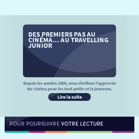
SÉANCES SPÉCIALES
RETOUR
TARIFS
RETOUR
RETOUR
DES PREMIERS PAS AU
LA SÉLECTION DES AMIS DU CINÉMA & LES FILMS
THÉ CINÉ
RETOUR
CINÉMA… AU TRAVELLING
D’ACTUALITÉS
JUNIOR
ATELIERS PRATIQUES
HISTORIQUE
NOS SALLES
FILMS
RÉTRO VISION
LES DISPOSITIFS NATIONAUX
VISITE DE CABINE
ADHÉRER
LE REX
Depuis les années 2000, nous étoffons l’approche
du cinéma pour les tout-petits et la jeunesse.
HORAIRES
LA PROG QUI OSE
LES ATELIERS EN CLASSE
Lire la suite
STAGES VIDÉO
PARTENAIRES
LE DORON
POUR POURSUIVRE
VOTRE LECTURE
JEUNESSE
MON COMPTE