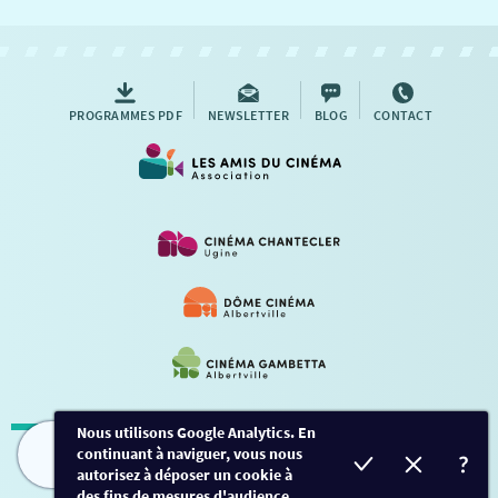
NOUS CONTACTER
AUTRES RENDEZ-VOUS
PROGRAMMES PDF
NEWSLETTER
BLOG
CONTACT
Nous utilisons Google Analytics. En
continuant à naviguer, vous nous
Mentions légales
-
Contact
FILMS
HORAIRES
EVÈNEMENTS
TARIFS
autorisez à déposer un cookie à
des fins de mesures d'audience.
Conception et développement
Créalp
-
Inscription
-
Connexion