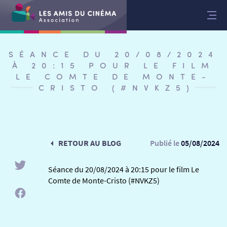
Aller
au
contenu
SÉANCE DU 20/08/2024
À 20:15 POUR LE FILM
LE COMTE DE MONTE-
CRISTO (#NVKZ5)
RETOUR AU BLOG
Publié le
05/08/2024
Séance du 20/08/2024 à 20:15 pour le film Le
Comte de Monte-Cristo (#NVKZ5)
RETOUR
RETOUR