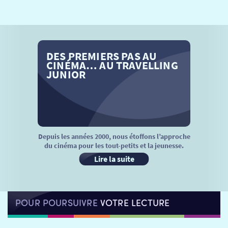
SÉANCES SPÉCIALES
RETOUR
TARIFS
RETOUR
RETOUR
DES PREMIERS PAS AU
LA SÉLECTION DES AMIS DU CINÉMA & LES FILMS
THÉ CINÉ
RETOUR
CINÉMA… AU TRAVELLING
D’ACTUALITÉS
JUNIOR
ATELIERS PRATIQUES
HISTORIQUE
NOS SALLES
FILMS
RÉTRO VISION
LES DISPOSITIFS NATIONAUX
VISITE DE CABINE
ADHÉRER
LE REX
Depuis les années 2000, nous étoffons l’approche
du cinéma pour les tout-petits et la jeunesse.
HORAIRES
LA PROG QUI OSE
LES ATELIERS EN CLASSE
Lire la suite
STAGES VIDÉO
PARTENAIRES
LE DORON
POUR POURSUIVRE
VOTRE LECTURE
JEUNESSE
MON COMPTE