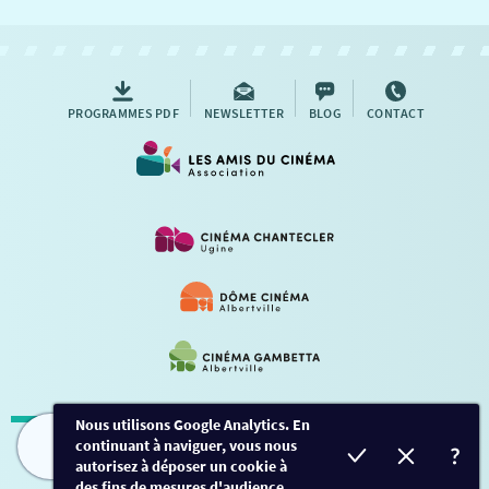
NOUS CONTACTER
AUTRES RENDEZ-VOUS
PROGRAMMES PDF
NEWSLETTER
BLOG
CONTACT
Nous utilisons Google Analytics. En
continuant à naviguer, vous nous
Mentions légales
-
Contact
FILMS
HORAIRES
EVÈNEMENTS
TARIFS
autorisez à déposer un cookie à
des fins de mesures d'audience.
Conception et développement
Créalp
-
Inscription
-
Connexion