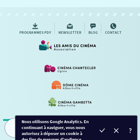
NOUS CONTACTER
AUTRES RENDEZ-VOUS
PROGRAMMES PDF
NEWSLETTER
BLOG
CONTACT
Nous utilisons Google Analytics. En
continuant à naviguer, vous nous
Mentions légales
-
Contact
FILMS
HORAIRES
EVÈNEMENTS
TARIFS
autorisez à déposer un cookie à
des fins de mesures d'audience.
Conception et développement
Créalp
-
Inscription
-
Connexion