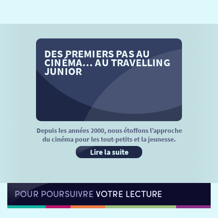
SÉANCES SPÉCIALES
RETOUR
TARIFS
RETOUR
RETOUR
DES PREMIERS PAS AU
LA SÉLECTION DES AMIS DU CINÉMA & LES FILMS
THÉ CINÉ
RETOUR
CINÉMA… AU TRAVELLING
D’ACTUALITÉS
JUNIOR
ATELIERS PRATIQUES
HISTORIQUE
NOS SALLES
FILMS
RÉTRO VISION
LES DISPOSITIFS NATIONAUX
VISITE DE CABINE
ADHÉRER
LE REX
Depuis les années 2000, nous étoffons l’approche
du cinéma pour les tout-petits et la jeunesse.
HORAIRES
LA PROG QUI OSE
LES ATELIERS EN CLASSE
Lire la suite
STAGES VIDÉO
PARTENAIRES
LE DORON
POUR POURSUIVRE
VOTRE LECTURE
JEUNESSE
MON COMPTE