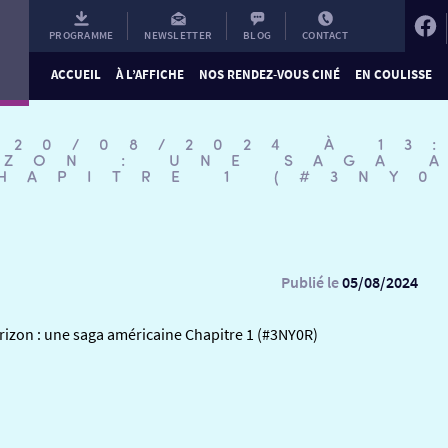
PROGRAMME
NEWSLETTER
BLOG
CONTACT
ACCUEIL
À L’AFFICHE
NOS RENDEZ-VOUS CINÉ
EN COULISSE
 20/08/2024 À 13
IZON : UNE SAGA 
HAPITRE 1 (#3NY0
Publié le
05/08/2024
rizon : une saga américaine Chapitre 1 (#3NY0R)